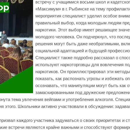
встречу с учащимися восьми школ и кадетско
«Максимум» в г. Рыбинске на тему профилакти
мероприятия специалист уделил особое внима
правильный выбор, когда молодым людям пре
наркотики. Этот выбор имеет решающее знач
молодого человека. Он подчеркнул, что после
решения могут быть даже необратимыми, вкл
социальной адаптацией и будущей профессио
Специалист также подробно рассказал о спос
используют наркоторговцы для вовлечения по
наркотиков. Он проиллюстрировал эти методы
показать, как распознать угрозы и избежать о
осознавать, что манипуляции могут быть как о
замаскированными под дружеские предложени
ронута тема увлечения вейпами и употребления алкоголя. Специ
я этого. Школьники активно участвовали в обсуждении: задава
призвал каждого участника задуматься о своих приоритетах и ст
акие встречи являются крайне важными и способствуют формир