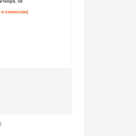
ктября, 59
 и комиссии)
)