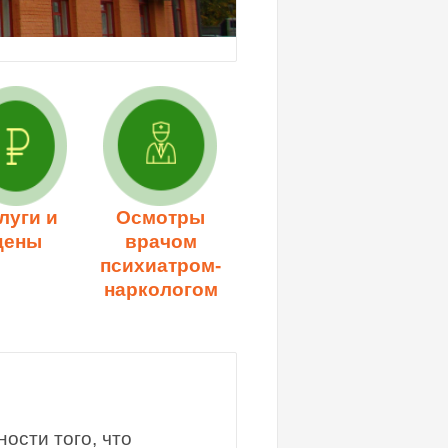
луги и
Осмотры
цены
врачом
психиатром-
наркологом
ости того, что