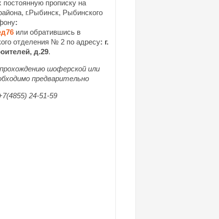
 постоянную прописку на
айона, г.Рыбинск, Рыбинского
фону
:
ед76
или обратившись в
ого отделения № 2 по адресу
:
г.
оителей, д.29
.
 прохождению
шоферской или
обходимо предварительно
7(4855) 24-51-59