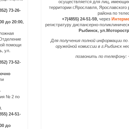
осуществляется для лиц, имеющих
территории
г.
Ярославля, Ярославского р
852) 73-26-
района по
теле
+7(4855) 24-51-59,
через
Интерм
:00 до 20:00,
регистратуру
диспансерно-поликлиническ
Рыбинск, ул.Моторостр
ложная
 Отделение
Для получения полной информации по
кой помощи
оружейной комиссии в г.Рыбинск
не
ь, ул.
позвонить по телефону: +
852) 73-52-
точно
ли
-
ия № 2 по
.
855) 24-51-
:00 до