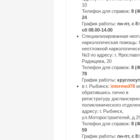
10
Телефон для справок:
8 (4
24
График работы:
пн-пт, с 8
сб 08.00-14.00
Специализированная неот
наркологическая помощь:
неотложной наркологичес
№3 по адресу: г. Ярославл
Радищева, 20
Телефон для справок:
8 (4
78
График работы:
круглосу
в г. Рыбинск:
intermed76
и
обратившись лично в
регистратуру диспансерно
поликлинического отделен
адресу: г. Рыбинск,
ул.Моторостроителей, д.29
Телефон для справок:
8 (4
59
График работы:
пн-пт, с 8