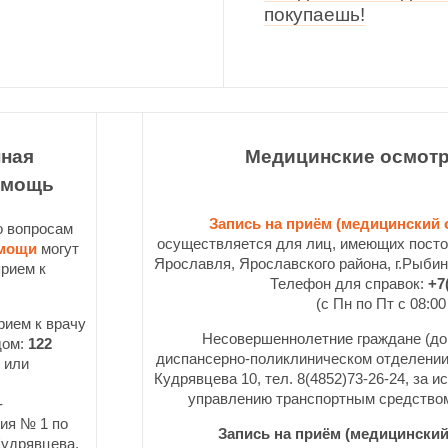
покупаешь!
ная
Медицинские осмотр
омощь
Запись на приём (медицинский 
о вопросам
осуществляется для лиц, имеющих постоя
омощи
могут
Ярославля, Ярославского района, г.Рыби
прием к
Телефон для справок:
+7(
(с Пн по Пт с 08:00
рием к врачу
Несовершеннолетние граждане (до
дом:
122
диспансерно-поликлиническом отделен
или
Кудрявцева 10, тел. 8(4852)73-26-24,
за и
управлению транспортным средством
-
ия № 1 по
Запись на приём (медицинский 
 Кудрявцева,