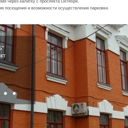
емя через калитку с проспекта Октября.
мя посещения и возможности осуществления парковки.
Б"
-кт